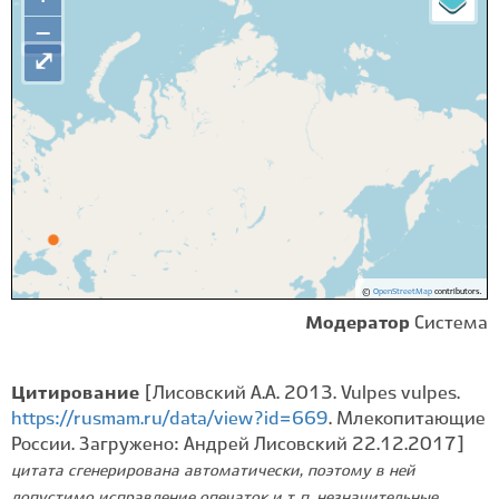
−
⤢
©
OpenStreetMap
contributors.
Модератор
Система
Цитирование
[Лисовский А.А. 2013. Vulpes vulpes.
https://rusmam.ru/data/view?id=669
. Млекопитающие
России. Загружено: Андрей Лисовский 22.12.2017]
цитата сгенерирована автоматически, поэтому в ней
допустимо исправление опечаток и т. п. незначительные