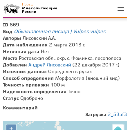
Портал
Млекопитающие
Togg
России
navi
669
ID
Обыкновенная лисица | Vulpes vulpes
Вид
Авторы
Лисовский А.А.
Дата наблюдения
2 марта 2013 г.
Неточная дата
Нет
Место
Ростовская обл., окр. с. Фоминка, лесополоса
Добавлен
Андрей Лисовский
(22 декабря 2017 г.)
Источник данных
Определен в руках
Способ определения
Морфология (внешний вид)
Точность привязки
100 м
Надежность определения
Точно
Статус
Одобрено
Комментарий
Загрузка
2_53af3
+