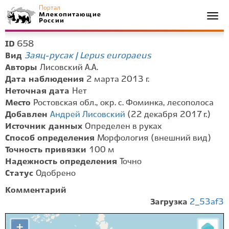
Портал
Млекопитающие
Togg
России
navi
658
ID
Заяц-русак | Lepus europaeus
Вид
Авторы
Лисовский А.А.
Дата наблюдения
2 марта 2013 г.
Неточная дата
Нет
Место
Ростовская обл., окр. с. Фоминка, лесополоса
Добавлен
Андрей Лисовский
(22 декабря 2017 г.)
Источник данных
Определен в руках
Способ определения
Морфология (внешний вид)
Точность привязки
100 м
Надежность определения
Точно
Статус
Одобрено
Комментарий
Загрузка
2_53af3
+