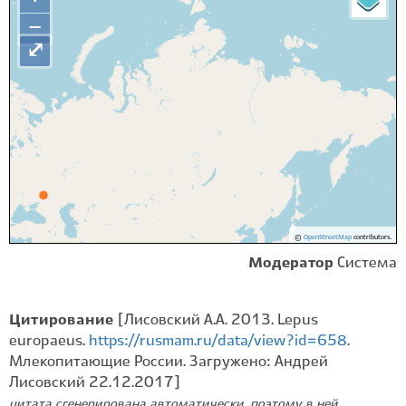
−
⤢
©
OpenStreetMap
contributors.
Модератор
Система
Цитирование
[Лисовский А.А. 2013. Lepus
europaeus.
https://rusmam.ru/data/view?id=658
.
Млекопитающие России. Загружено: Андрей
Лисовский 22.12.2017]
цитата сгенерирована автоматически, поэтому в ней