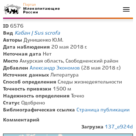
Портал
Млекопитающие
Togg
России
navi
6576
ID
Кабан | Sus scrofa
Вид
Авторы
Дунишенко Ю.М.
Дата наблюдения
20 мая 2018 г.
Неточная дата
Нет
Место
Амурская область, Свободненский район
Добавлен
Александр Экономов
(28 мая 2018 г.)
Источник данных
Литература
Способ определения
Следы жизнедеятельности
Точность привязки
1500 м
Надежность определения
Точно
Статус
Одобрено
Библиографическая ссылка
Страница публикации
Комментарий
Загрузка
137_e924d