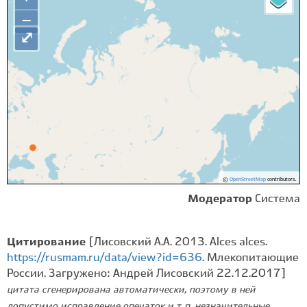
−
⤢
©
OpenStreetMap
contributors.
Модератор
Система
Цитирование
[Лисовский А.А. 2013. Alces alces.
https://rusmam.ru/data/view?id=636
. Млекопитающие
России. Загружено: Андрей Лисовский 22.12.2017]
цитата сгенерирована автоматически, поэтому в ней
допустимо исправление опечаток и т. п. незначительные