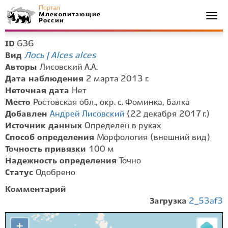
Портал
Млекопитающие
Togg
России
navi
636
ID
Лось | Alces alces
Вид
Авторы
Лисовский А.А.
Дата наблюдения
2 марта 2013 г.
Неточная дата
Нет
Место
Ростовская обл., окр. с. Фоминка, балка
Добавлен
Андрей Лисовский
(22 декабря 2017 г.)
Источник данных
Определен в руках
Способ определения
Морфология (внешний вид)
Точность привязки
100 м
Надежность определения
Точно
Статус
Одобрено
Комментарий
Загрузка
2_53af3
+