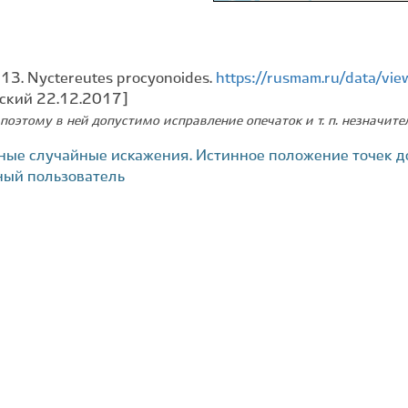
013. Nyctereutes procyonoides.
https://rusmam.ru/data/vi
вский 22.12.2017]
поэтому в ней допустимо исправление опечаток и т. п. незначит
ные случайные искажения. Истинное положение точек д
ный пользователь