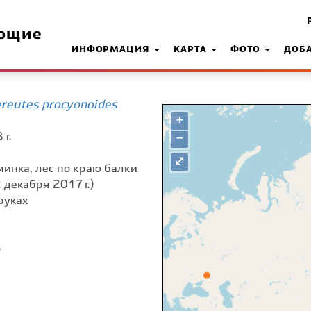
ющие
ИНФОРМАЦИЯ
КАРТА
ФОТО
ДОБ
ereutes procyonoides
+
г.
−
⤢
оминка, лес по краю балки
 декабря 2017 г.)
руках
о