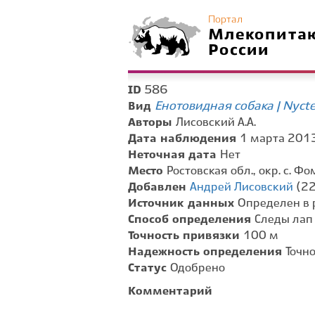
Портал
Млекопита
России
586
ID
Енотовидная собака | Nyct
Вид
Авторы
Лисовский А.А.
Дата наблюдения
1 марта 2013 
Неточная дата
Нет
Место
Ростовская обл., окр. с. Ф
Добавлен
Андрей Лисовский
(22
Источник данных
Определен в 
Способ определения
Следы лап
Точность привязки
100 м
Надежность определения
Точн
Статус
Одобрено
Комментарий