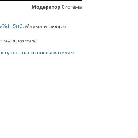
Модератор
Система
ew?id=586
. Млекопитающие
ельные изменения
оступно только пользователям