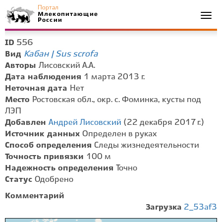
Портал
Млекопитающие
Togg
России
navi
556
ID
Кабан | Sus scrofa
Вид
Авторы
Лисовский А.А.
Дата наблюдения
1 марта 2013 г.
Неточная дата
Нет
Место
Ростовская обл., окр. с. Фоминка, кусты под
ЛЭП
Добавлен
Андрей Лисовский
(22 декабря 2017 г.)
Источник данных
Определен в руках
Способ определения
Следы жизнедеятельности
Точность привязки
100 м
Надежность определения
Точно
Статус
Одобрено
Комментарий
Загрузка
2_53af3