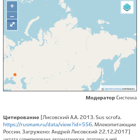
+
−
⤢
©
OpenStreetMap
contributors.
Модератор
Система
Цитирование
[Лисовский А.А. 2013. Sus scrofa.
https://rusmam.ru/data/view?id=556
. Млекопитающие
России. Загружено: Андрей Лисовский 22.12.2017]
цитата сгенерирована автоматически, поэтому в ней