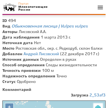
Портал
Млекопитающие
Togg
России
navi
494
ID
Обыкновенная лисица | Vulpes vulpes
Вид
Авторы
Лисовский А.А.
Дата наблюдения
1 марта 2013 г.
Неточная дата
Нет
Место
Ростовская обл., окр. с. Редкодуб, склон балки
Добавлен
Андрей Лисовский
(22 декабря 2017 г.)
Источник данных
Определен в руках
Способ определения
Следы жизнедеятельности
Точность привязки
100 м
Надежность определения
Точно
Статус
Одобрено
Комментарий
Загрузка
2_53af3
+