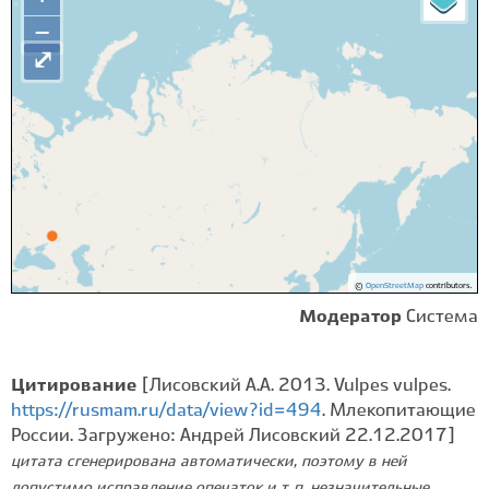
−
⤢
©
OpenStreetMap
contributors.
Модератор
Система
Цитирование
[Лисовский А.А. 2013. Vulpes vulpes.
https://rusmam.ru/data/view?id=494
. Млекопитающие
России. Загружено: Андрей Лисовский 22.12.2017]
цитата сгенерирована автоматически, поэтому в ней
допустимо исправление опечаток и т. п. незначительные