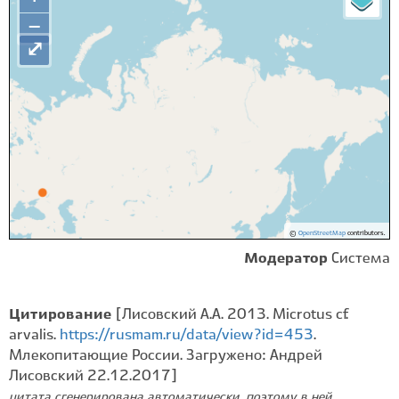
−
⤢
©
OpenStreetMap
contributors.
Модератор
Система
Цитирование
[Лисовский А.А. 2013. Microtus cf.
arvalis.
https://rusmam.ru/data/view?id=453
.
Млекопитающие России. Загружено: Андрей
Лисовский 22.12.2017]
цитата сгенерирована автоматически, поэтому в ней