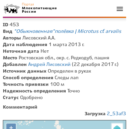
Портал
Млекопитающие
Togg
России
navi
453
ID
"Обыкновенная" полёвка | Microtus cf. arvalis
Вид
Авторы
Лисовский А.А.
Дата наблюдения
1 марта 2013 г.
Неточная дата
Нет
Место
Ростовская обл., окр. с. Редкодуб, пашня
Добавлен
Андрей Лисовский
(22 декабря 2017 г.)
Источник данных
Определен в руках
Способ определения
Следы лап
Точность привязки
100 м
Надежность определения
Точно
Статус
Одобрено
Комментарий
Загрузка
2_53af3
+