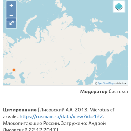
+
−
⤢
©
OpenStreetMap
contributors.
Модератор
Система
Цитирование
[Лисовский А.А. 2013. Microtus cf.
arvalis.
https://rusmam.ru/data/view?id=422
.
Млекопитающие России. Загружено: Андрей
Лисовский 22.12.2017]