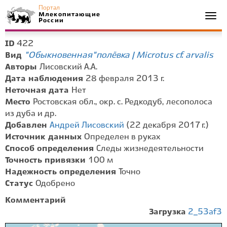
Портал
Млекопитающие
Togg
России
navi
422
ID
"Обыкновенная" полёвка | Microtus cf. arvalis
Вид
Авторы
Лисовский А.А.
Дата наблюдения
28 февраля 2013 г.
Неточная дата
Нет
Место
Ростовская обл., окр. с. Редкодуб, лесополоса
из дуба и др.
Добавлен
Андрей Лисовский
(22 декабря 2017 г.)
Источник данных
Определен в руках
Способ определения
Следы жизнедеятельности
Точность привязки
100 м
Надежность определения
Точно
Статус
Одобрено
Комментарий
Загрузка
2_53af3