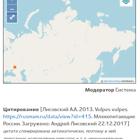
−
⤢
©
OpenStreetMap
contributors.
Модератор
Система
Цитирование
[Лисовский А.А. 2013. Vulpes vulpes.
https://rusmam.ru/data/view?id=415
. Млекопитающие
России. Загружено: Андрей Лисовский 22.12.2017]
цитата сгенерирована автоматически, поэтому в ней
допустимо исправление опечаток и т. п. незначительные