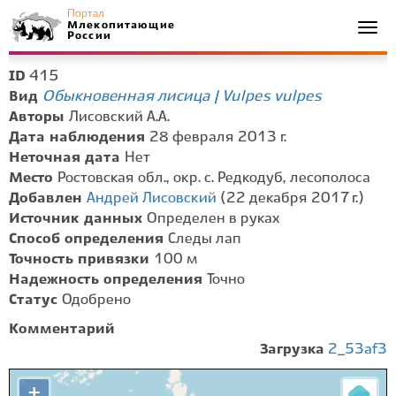
Портал
Млекопитающие
Togg
России
navi
415
ID
Обыкновенная лисица | Vulpes vulpes
Вид
Авторы
Лисовский А.А.
Дата наблюдения
28 февраля 2013 г.
Неточная дата
Нет
Место
Ростовская обл., окр. с. Редкодуб, лесополоса
Добавлен
Андрей Лисовский
(22 декабря 2017 г.)
Источник данных
Определен в руках
Способ определения
Следы лап
Точность привязки
100 м
Надежность определения
Точно
Статус
Одобрено
Комментарий
Загрузка
2_53af3
+