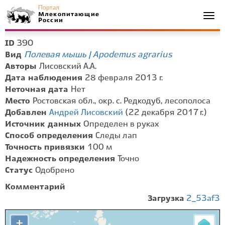
Портал
Млекопитающие
Togg
России
navi
390
ID
Полевая мышь | Apodemus agrarius
Вид
Авторы
Лисовский А.А.
Дата наблюдения
28 февраля 2013 г.
Неточная дата
Нет
Место
Ростовская обл., окр. с. Редкодуб, лесополоса
Добавлен
Андрей Лисовский
(22 декабря 2017 г.)
Источник данных
Определен в руках
Способ определения
Следы лап
Точность привязки
100 м
Надежность определения
Точно
Статус
Одобрено
Комментарий
Загрузка
2_53af3
+