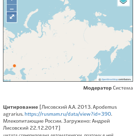
−
⤢
©
OpenStreetMap
contributors.
Модератор
Система
Цитирование
[Лисовский А.А. 2013. Apodemus
agrarius.
https://rusmam.ru/data/view?id=390
.
Млекопитающие России. Загружено: Андрей
Лисовский 22.12.2017]
цитата сгенерирована автоматически, поэтому в ней