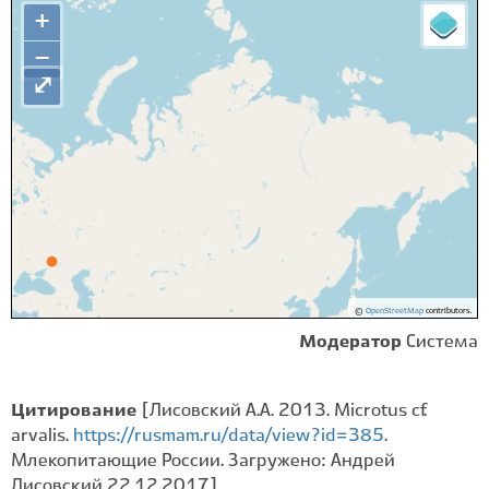
+
−
⤢
©
OpenStreetMap
contributors.
Модератор
Система
Цитирование
[Лисовский А.А. 2013. Microtus cf.
arvalis.
https://rusmam.ru/data/view?id=385
.
Млекопитающие России. Загружено: Андрей
Лисовский 22.12.2017]