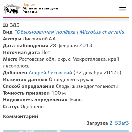
Портал
Млекопитающие
Togg
России
navi
385
ID
"Обыкновенная" полёвка | Microtus cf. arvalis
Вид
Авторы
Лисовский А.А.
Дата наблюдения
28 февраля 2013 г.
Неточная дата
Нет
Место
Ростовская обл., окр. с. Мокроталовка, край
лесополосы
Добавлен
Андрей Лисовский
(22 декабря 2017 г.)
Источник данных
Определен в руках
Способ определения
Следы жизнедеятельности
Точность привязки
100 м
Надежность определения
Точно
Статус
Одобрено
Комментарий
Загрузка
2_53af3