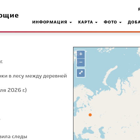
ющие
ИНФОРМАЦИЯ
КАРТА
ФОТО
ДОБ
+
.
−
⤢
нки в лесу между деревней
ля 2026 г.)
о
вила следы