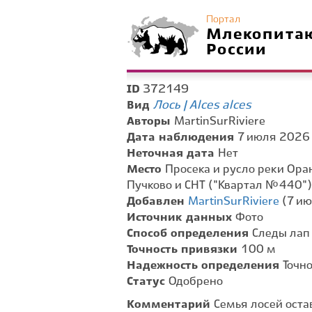
Портал
Млекопита
России
372149
ID
Лось | Alces alces
Вид
Авторы
MartinSurRiviere
Дата наблюдения
7 июля 2026 г
Неточная дата
Нет
Место
Просека и русло реки Ора
Пучково и СНТ ("Квартал №440")
Добавлен
MartinSurRiviere
(7 ию
Источник данных
Фото
Способ определения
Следы лап
Точность привязки
100 м
Надежность определения
Точн
Статус
Одобрено
Комментарий
Семья лосей оста