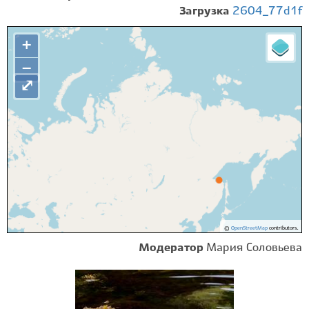
Загрузка
2604_77d1f
+
−
⤢
©
OpenStreetMap
contributors.
Модератор
Мария Соловьева