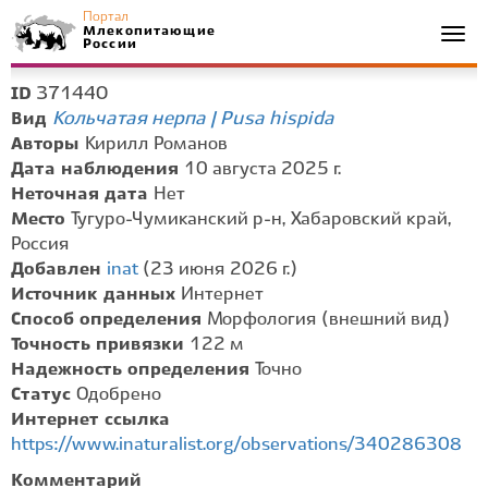
Портал
Млекопитающие
Togg
России
navi
371440
ID
Кольчатая нерпа | Pusa hispida
Вид
Авторы
Кирилл Романов
Дата наблюдения
10 августа 2025 г.
Неточная дата
Нет
Место
Тугуро-Чумиканский р-н, Хабаровский край,
Россия
Добавлен
inat
(23 июня 2026 г.)
Источник данных
Интернет
Способ определения
Морфология (внешний вид)
Точность привязки
122 м
Надежность определения
Точно
Статус
Одобрено
Интернет ссылка
https://www.inaturalist.org/observations/340286308
Комментарий