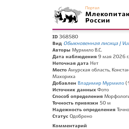
Портал
Млекопита
России
368580
ID
Обыкновенная лисица | Vul
Вид
Авторы
Мурмило В.С.
Дата наблюдения
9 мая 2026 г.
Неточная дата
Нет
Место
Амурская область, Конста
Махориха
Добавлен
Владимир Мурмило
(
Источник данных
Фото
Способ определения
Морфологи
Точность привязки
50 м
Надежность определения
Точн
Статус
Одобрено
Комментарий