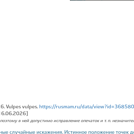
6. Vulpes vulpes.
https://rusmam.ru/data/view?id=36858
16.06.2026]
поэтому в ней допустимо исправление опечаток и т. п. незначит
ные случайные искажения. Истинное положение точек д