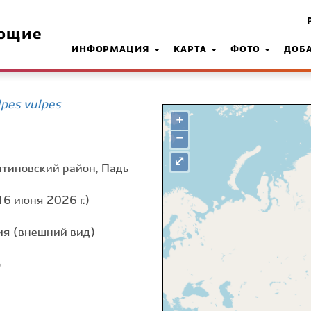
ющие
ИНФОРМАЦИЯ
КАРТА
ФОТО
ДОБ
pes vulpes
+
−
⤢
нтиновский район, Падь
16 июня 2026 г.)
я (внешний вид)
о