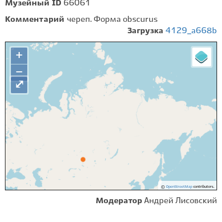
Музейный ID
66061
Комментарий
череп. Форма obscurus
Загрузка
4129_a668b
+
−
⤢
©
OpenStreetMap
contributors.
Модератор
Андрей Лисовский