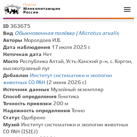
Портал
Млекопитающие
Togg
России
navi
363675
ID
Обыкновенная полёвка | Microtus arvalis
Вид
Авторы
Моролдоев И.В.
Дата наблюдения
17 июля 2025 г.
Неточная дата
Нет
Место
Республика Алтай, Усть-Канский р-н, с. Коргон,
высокотравный луг
Добавлен
Институт систематики и экологии
животных СО РАН
(2 июня 2026 г.)
Источник данных
Музейный экземпляр
Способ определения
Генетика
Точность привязки
200 м
Надежность определения
Точно
Статус
Одобрено
Музей
Институт систематики и экологии животных
СО РАН (ISIEJ)