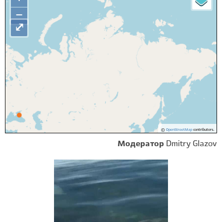
−
⤢
©
OpenStreetMap
contributors.
Модератор
Dmitry Glazov