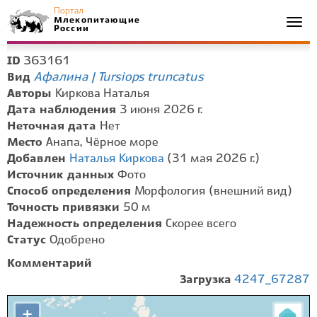
Портал
Млекопитающие
Togg
России
navi
363161
ID
Афалина | Tursiops truncatus
Вид
Авторы
Киркова Наталья
Дата наблюдения
3 июня 2026 г.
Неточная дата
Нет
Место
Анапа, Чёрное море
Добавлен
Наталья Киркова
(31 мая 2026 г.)
Источник данных
Фото
Способ определения
Морфология (внешний вид)
Точность привязки
50 м
Надежность определения
Скорее всего
Статус
Одобрено
Комментарий
Загрузка
4247_67287
+