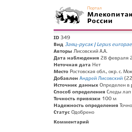
Портал
Млекопита
России
349
ID
Заяц-русак | Lepus europa
Вид
Авторы
Лисовский А.А.
Дата наблюдения
28 февраля 2
Неточная дата
Нет
Место
Ростовская обл., окр. с. М
Добавлен
Андрей Лисовский
(22
Источник данных
Определен в 
Способ определения
Следы лап
Точность привязки
100 м
Надежность определения
Точн
Статус
Одобрено
Комментарий