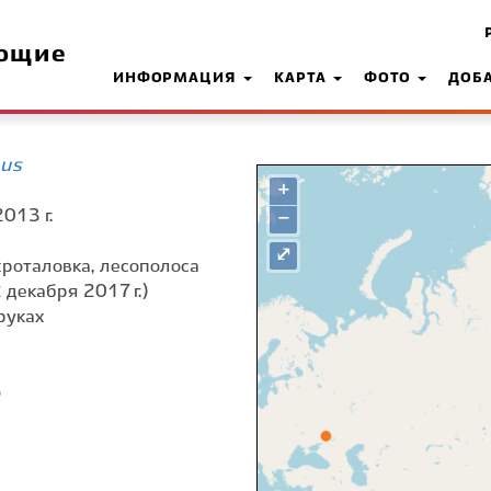
ющие
ИНФОРМАЦИЯ
КАРТА
ФОТО
ДОБ
eus
+
013 г.
−
⤢
окроталовка, лесополоса
 декабря 2017 г.)
руках
о