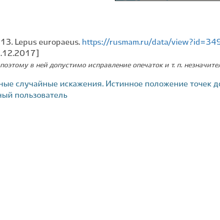
013. Lepus europaeus.
https://rusmam.ru/data/view?id=34
2.12.2017]
поэтому в ней допустимо исправление опечаток и т. п. незначит
ные случайные искажения. Истинное положение точек д
ный пользователь