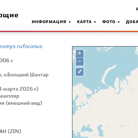
ющие
ИНФОРМАЦИЯ
КАРТА
ФОТО
ДОБ
seomys rufocanus
+
006 г.
−
⤢
, о.Большой Шантар
 марта 2026 г.)
земпляр
я (внешний вид)
о
АН (ZIN)