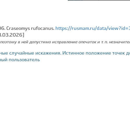
06. Craseomys rufocanus.
https://rusmam.ru/data/view?i
3.03.2026]
поэтому в ней допустимо исправление опечаток и т. п. незначит
ные случайные искажения. Истинное положение точек д
ный пользователь