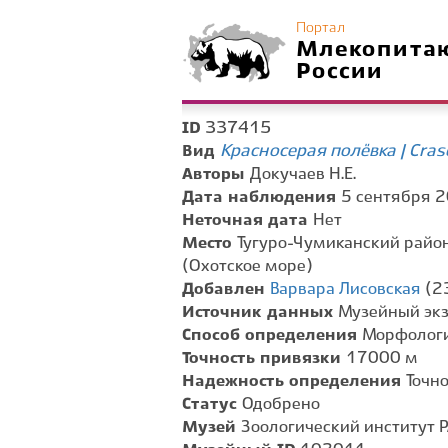
Портал
Млекопита
России
337415
ID
Красносерая полёвка | Cra
Вид
Авторы
Докучаев Н.Е.
Дата наблюдения
5 сентября 2
Неточная дата
Нет
Место
Тугуро-Чумиканский район
(Охотское море)
Добавлен
Варвара Лисовская
(23
Источник данных
Музейный эк
Способ определения
Морфологи
Точность привязки
17000 м
Надежность определения
Точн
Статус
Одобрено
Музей
Зоологический институт Р