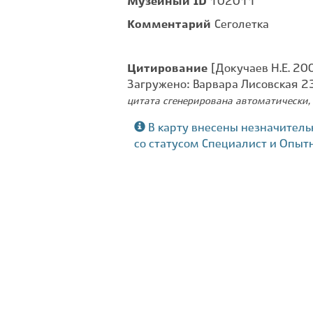
Музейный ID
102011
Комментарий
Сеголетка
Цитирование
[Докучаев Н.Е. 20
Загружено: Варвара Лисовская 2
цитата сгенерирована автоматически, 
В карту внесены незначитель
со статусом Специалист и Опыт