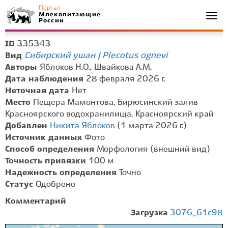
Портал
Млекопитающие
Togg
России
navi
335343
ID
Сибирский ушан | Plecotus ognevi
Вид
Авторы
Яблоков Н.О., Швайкова А.М.
Дата наблюдения
28 февраля 2026 г.
Неточная дата
Нет
Место
Пещера Мамонтова, Бирюсинский залив
Красноярского водохранилища, Красноярский край
Добавлен
Никита Яблоков
(1 марта 2026 г.)
Источник данных
Фото
Способ определения
Морфология (внешний вид)
Точность привязки
100 м
Надежность определения
Точно
Статус
Одобрено
Комментарий
Загрузка
3076_61c98