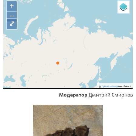
+
−
⤢
©
OpenStreetMap
contributors.
Модератор
Дмитрий Смирнов