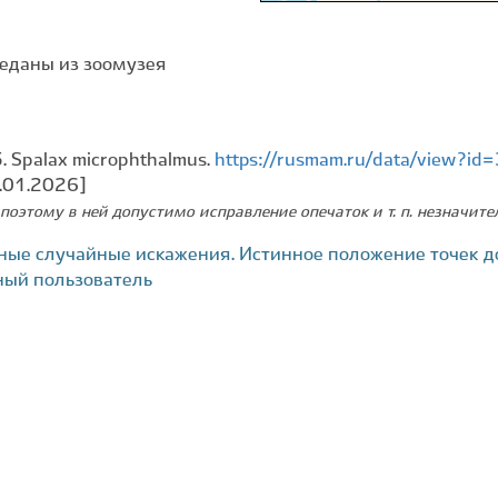
реданы из зоомузея
. Spalax microphthalmus.
https://rusmam.ru/data/view?i
.01.2026]
поэтому в ней допустимо исправление опечаток и т. п. незначит
ные случайные искажения. Истинное положение точек д
ный пользователь