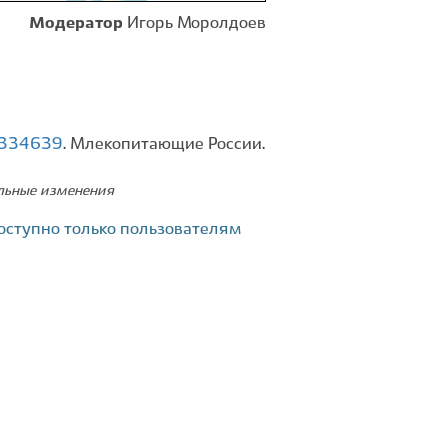
Модератор
Игорь Моролдоев
d=334639
. Млекопитающие России.
ельные изменения
оступно только пользователям