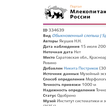
Портал
Млекопита
России
334639
ID
Обыкновенный слепыш | Sp
Вид
Авторы
Якушев Н.Н.
Дата наблюдения
15 июля 2005
Неточная дата
Нет
Место
Саратовская обл., Красноар
Ревино
Добавлен
Никита Пестриков
(30
Источник данных
Музейный эк
Способ определения
Морфологи
Точность привязки
1000 м
Надежность определения
Точн
Статус
Одобрено
Музей
Институт систематики и 