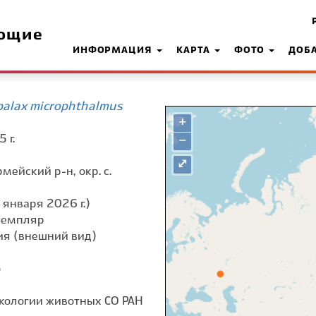
ющие
ИНФОРМАЦИЯ
КАРТА
ФОТО
ДОБ
alax microphthalmus
+
 г.
−
⤢
мейский р-н, окр. с.
 января 2026 г.)
земпляр
я (внешний вид)
о
экологии животных СО РАН