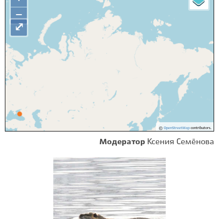
−
⤢
©
OpenStreetMap
contributors.
Модератор
Ксения Семёнова