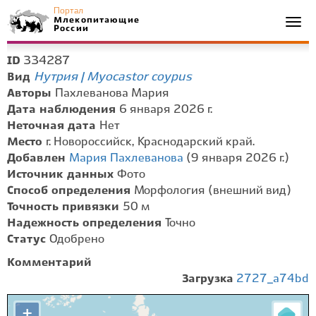
Портал
Млекопитающие
Togg
России
navi
334287
ID
Нутрия | Myocastor coypus
Вид
Авторы
Пахлеванова Мария
Дата наблюдения
6 января 2026 г.
Неточная дата
Нет
Место
г. Новороссийск, Краснодарский край.
Добавлен
Мария Пахлеванова
(9 января 2026 г.)
Источник данных
Фото
Способ определения
Морфология (внешний вид)
Точность привязки
50 м
Надежность определения
Точно
Статус
Одобрено
Комментарий
Загрузка
2727_a74bd
+