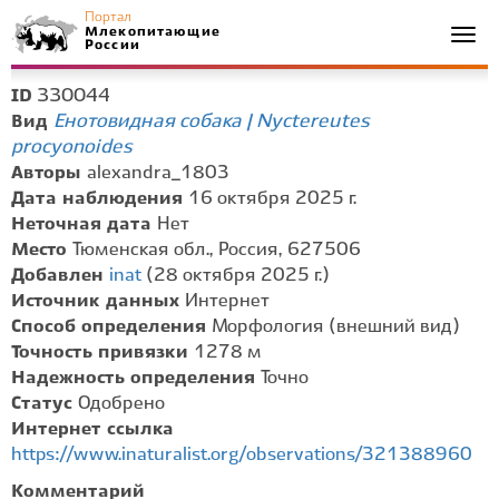
Портал
Млекопитающие
Togg
России
navi
330044
ID
Енотовидная собака | Nyctereutes
Вид
procyonoides
Авторы
alexandra_1803
Дата наблюдения
16 октября 2025 г.
Неточная дата
Нет
Место
Тюменская обл., Россия, 627506
Добавлен
inat
(28 октября 2025 г.)
Источник данных
Интернет
Способ определения
Морфология (внешний вид)
Точность привязки
1278 м
Надежность определения
Точно
Статус
Одобрено
Интернет ссылка
https://www.inaturalist.org/observations/321388960
Комментарий