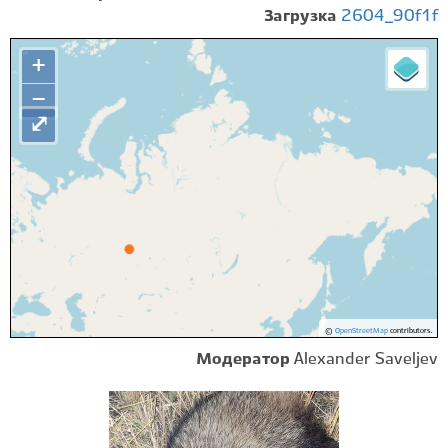
Загрузка
2604_90f1f
+
−
⤢
©
OpenStreetMap
contributors.
Модератор
Alexander Saveljev