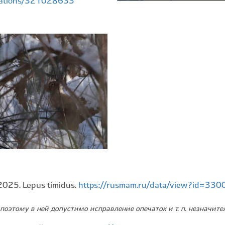
rvations/321028633
025. Lepus timidus.
https://rusmam.ru/data/view?id=33
поэтому в ней допустимо исправление опечаток и т. п. незначит