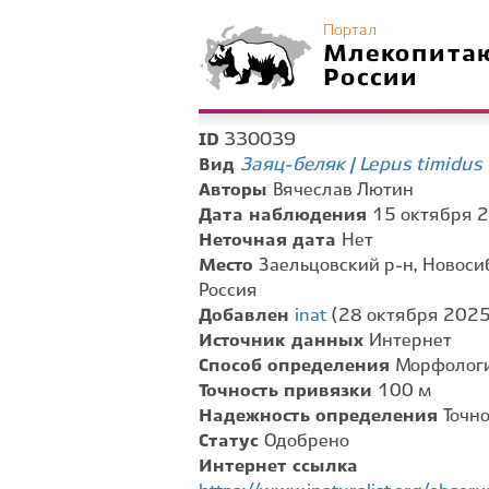
Портал
Млекопита
России
330039
ID
Заяц-беляк | Lepus timidus
Вид
Авторы
Вячеслав Лютин
Дата наблюдения
15 октября 2
Неточная дата
Нет
Место
Заельцовский р-н, Новоси
Россия
Добавлен
inat
(28 октября 2025 
Источник данных
Интернет
Способ определения
Морфологи
Точность привязки
100 м
Надежность определения
Точн
Статус
Одобрено
Интернет ссылка