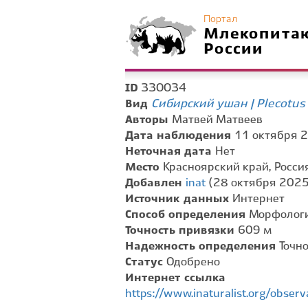
Портал
Млекопита
России
330034
ID
Сибирский ушан | Plecotus
Вид
Авторы
Матвей Матвеев
Дата наблюдения
11 октября 2
Неточная дата
Нет
Место
Красноярский край, Росси
Добавлен
inat
(28 октября 2025 
Источник данных
Интернет
Способ определения
Морфологи
Точность привязки
609 м
Надежность определения
Точн
Статус
Одобрено
Интернет ссылка
https://www.inaturalist.org/obse