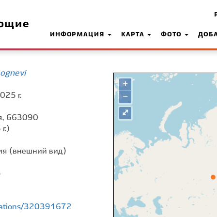
ющие
ИНФОРМАЦИЯ
КАРТА
ФОТО
ДОБ
 ognevi
+
025 г.
−
⤢
я, 663090
г.)
я (внешний вид)
о
rvations/320391672