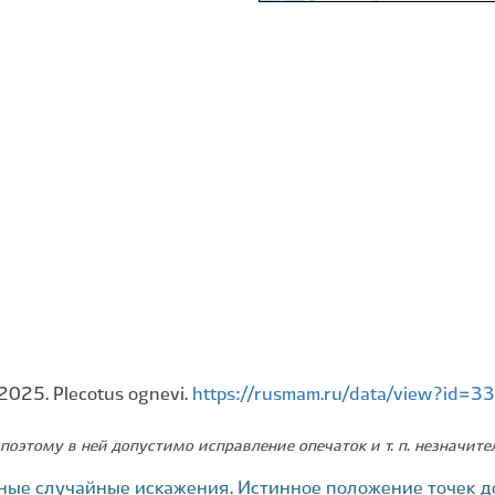
025. Plecotus ognevi.
https://rusmam.ru/data/view?id=
поэтому в ней допустимо исправление опечаток и т. п. незначит
ные случайные искажения. Истинное положение точек д