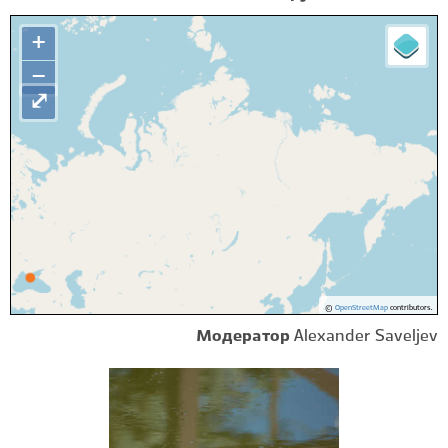
+
−
⤢
©
OpenStreetMap
contributors.
Модератор
Alexander Saveljev