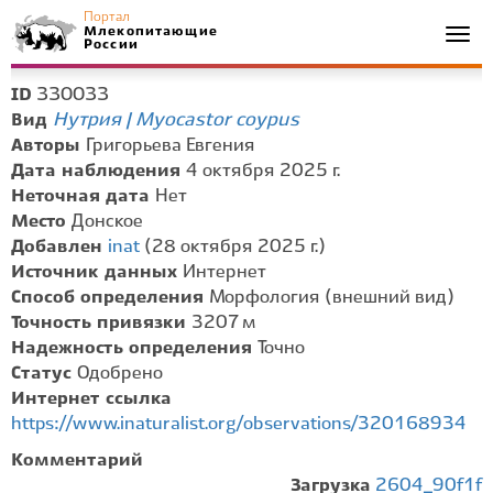
Портал
Млекопитающие
Togg
России
navi
330033
ID
Нутрия | Myocastor coypus
Вид
Авторы
Григорьева Евгения
Дата наблюдения
4 октября 2025 г.
Неточная дата
Нет
Место
Донское
Добавлен
inat
(28 октября 2025 г.)
Источник данных
Интернет
Способ определения
Морфология (внешний вид)
Точность привязки
3207 м
Надежность определения
Точно
Статус
Одобрено
Интернет ссылка
https://www.inaturalist.org/observations/320168934
Комментарий
Загрузка
2604_90f1f