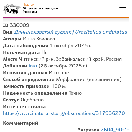
Портал
Млекопитающие
Togg
России
navi
330009
ID
Длиннохвостый суслик | Urocitellus undulatus
Вид
Авторы
Инна Хохлова
Дата наблюдения
1 октября 2025 г.
Неточная дата
Нет
Место
Читинский р-н, Забайкальский край, Россия
Добавлен
inat
(28 октября 2025 г.)
Источник данных
Интернет
Способ определения
Морфология (внешний вид)
Точность привязки
100 м
Надежность определения
Точно
Статус
Одобрено
Интернет ссылка
https://www.inaturalist.org/observations/317936270
Комментарий
Загрузка
2604_90f1f