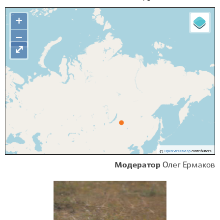
+
−
⤢
©
OpenStreetMap
contributors.
Модератор
Олег Ермаков