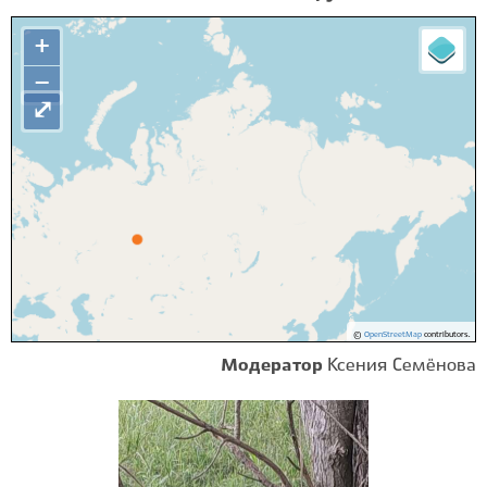
+
−
⤢
©
OpenStreetMap
contributors.
Модератор
Ксения Семёнова