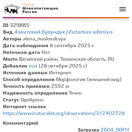
Портал
Млекопитающие
Togg
России
navi
329885
ID
Азиатский бурундук | Eutamias sibiricus
Вид
Авторы
alena_maslovskaya
Дата наблюдения
8 сентября 2025 г.
Неточная дата
Нет
Место
Вагайский район, Тюменская область, RU
Добавлен
inat
(28 октября 2025 г.)
Источник данных
Интернет
Способ определения
Морфология (внешний вид)
Точность привязки
2592 м
Надежность определения
Точно
Статус
Одобрено
Интернет ссылка
https://www.inaturalist.org/observations/312402728
Комментарий
Загрузка
2604_90f1f