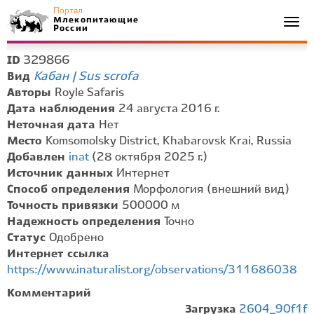
Портал
Млекопитающие
Togg
России
navi
329866
ID
Кабан | Sus scrofa
Вид
Авторы
Royle Safaris
Дата наблюдения
24 августа 2016 г.
Неточная дата
Нет
Место
Komsomolsky District, Khabarovsk Krai, Russia
Добавлен
inat
(28 октября 2025 г.)
Источник данных
Интернет
Способ определения
Морфология (внешний вид)
Точность привязки
500000 м
Надежность определения
Точно
Статус
Одобрено
Интернет ссылка
https://www.inaturalist.org/observations/311686038
Комментарий
Загрузка
2604_90f1f