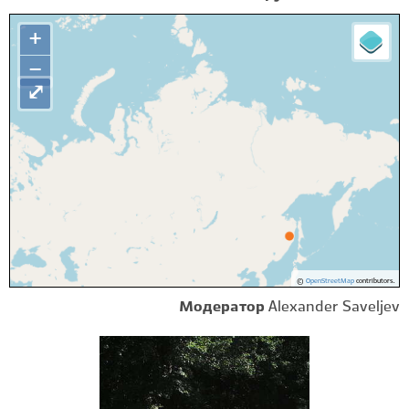
+
−
⤢
©
OpenStreetMap
contributors.
Модератор
Alexander Saveljev