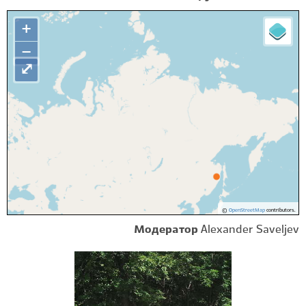
+
−
⤢
©
OpenStreetMap
contributors.
Модератор
Alexander Saveljev