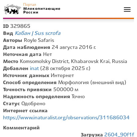
Портал
Млекопитающие
Togg
России
navi
329865
ID
Кабан | Sus scrofa
Вид
Авторы
Royle Safaris
Дата наблюдения
24 августа 2016 г.
Неточная дата
Нет
Место
Komsomolsky District, Khabarovsk Krai, Russia
Добавлен
inat
(28 октября 2025 г.)
Источник данных
Интернет
Способ определения
Морфология (внешний вид)
Точность привязки
500000 м
Надежность определения
Точно
Статус
Одобрено
Интернет ссылка
https://www.inaturalist.org/observations/311686034
Комментарий
Загрузка
2604_90f1f