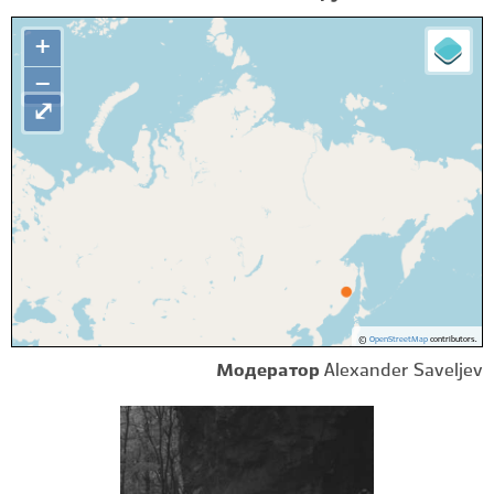
+
−
⤢
©
OpenStreetMap
contributors.
Модератор
Alexander Saveljev