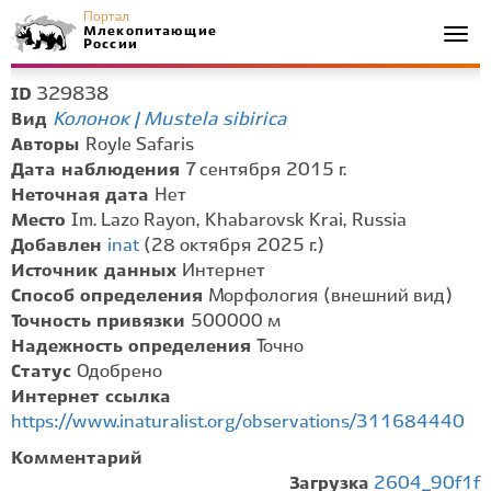
Портал
Млекопитающие
Togg
России
navi
329838
ID
Колонок | Mustela sibirica
Вид
Авторы
Royle Safaris
Дата наблюдения
7 сентября 2015 г.
Неточная дата
Нет
Место
Im. Lazo Rayon, Khabarovsk Krai, Russia
Добавлен
inat
(28 октября 2025 г.)
Источник данных
Интернет
Способ определения
Морфология (внешний вид)
Точность привязки
500000 м
Надежность определения
Точно
Статус
Одобрено
Интернет ссылка
https://www.inaturalist.org/observations/311684440
Комментарий
Загрузка
2604_90f1f