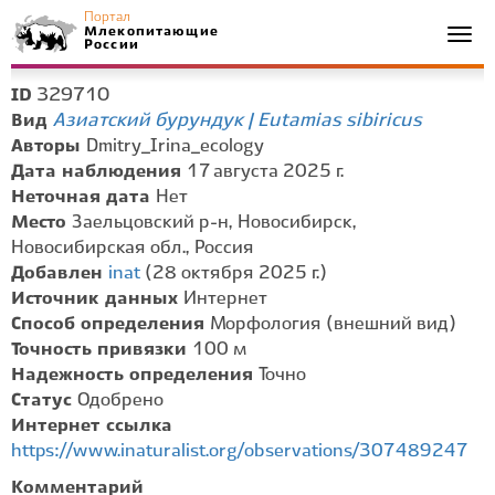
Портал
Млекопитающие
Togg
России
navi
329710
ID
Азиатский бурундук | Eutamias sibiricus
Вид
Авторы
Dmitry_Irina_ecology
Дата наблюдения
17 августа 2025 г.
Неточная дата
Нет
Место
Заельцовский р-н, Новосибирск,
Новосибирская обл., Россия
Добавлен
inat
(28 октября 2025 г.)
Источник данных
Интернет
Способ определения
Морфология (внешний вид)
Точность привязки
100 м
Надежность определения
Точно
Статус
Одобрено
Интернет ссылка
https://www.inaturalist.org/observations/307489247
Комментарий