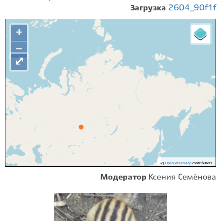
Загрузка
2604_90f1f
+
−
⤢
©
OpenStreetMap
contributors.
Модератор
Ксения Семёнова