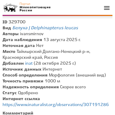
Портал
Млекопитающие
Togg
России
navi
329700
ID
Белуха | Delphinapterus leucas
Вид
Авторы
ivansmirnov
Дата наблюдения
13 августа 2025 г.
Неточная дата
Нет
Место
Таймырский Долгано-Ненецкий р-н,
Красноярский край, Россия
Добавлен
inat
(28 октября 2025 г.)
Источник данных
Интернет
Способ определения
Морфология (внешний вид)
Точность привязки
1000 м
Надежность определения
Скорее всего
Статус
Одобрено
Интернет ссылка
https://www.inaturalist.org/observations/307191286
Комментарий