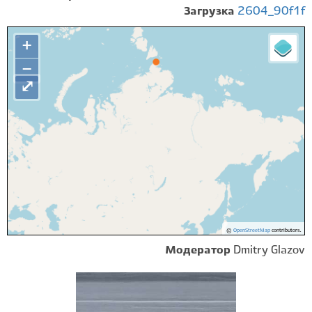
Загрузка
2604_90f1f
+
−
⤢
©
OpenStreetMap
contributors.
Модератор
Dmitry Glazov