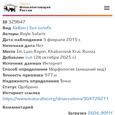
Портал
Млекопитающие
Togg
России
navi
329647
ID
Кабан | Sus scrofa
Вид
Авторы
Royle Safaris
Дата наблюдения
5 февраля 2015 г.
Неточная дата
Нет
Место
Im. Lazo Rayon, Khabarovsk Krai, Russia
Добавлен
inat
(28 октября 2025 г.)
Источник данных
Интернет
Способ определения
Морфология (внешний вид)
Точность привязки
977 м
Надежность определения
Точно
Статус
Одобрено
Интернет ссылка
https://www.inaturalist.org/observations/304720211
Комментарий
Загрузка
2604_90f1f