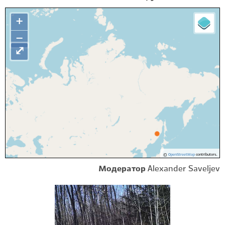
+
−
⤢
©
OpenStreetMap
contributors.
Модератор
Alexander Saveljev