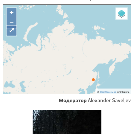
+
−
⤢
©
OpenStreetMap
contributors.
Модератор
Alexander Saveljev