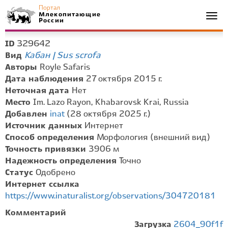
Портал
Млекопитающие
Togg
России
navi
329642
ID
Кабан | Sus scrofa
Вид
Авторы
Royle Safaris
Дата наблюдения
27 октября 2015 г.
Неточная дата
Нет
Место
Im. Lazo Rayon, Khabarovsk Krai, Russia
Добавлен
inat
(28 октября 2025 г.)
Источник данных
Интернет
Способ определения
Морфология (внешний вид)
Точность привязки
3906 м
Надежность определения
Точно
Статус
Одобрено
Интернет ссылка
https://www.inaturalist.org/observations/304720181
Комментарий
Загрузка
2604_90f1f