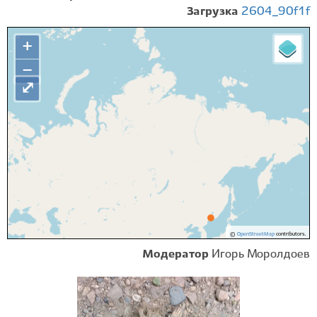
Загрузка
2604_90f1f
+
−
⤢
©
OpenStreetMap
contributors.
Модератор
Игорь Моролдоев