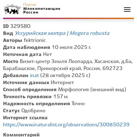
Портал
Млекопитающие
Togg
России
navi
329580
ID
Уссурийская могера | Mogera robusta
Вид
Авторы
fektrionic
Дата наблюдения
10 июля 2025 г.
Неточная дата
Нет
Место
Визит-центр Земля Леопарда, Хасанская, д.6а,
Барабашское, Приморский край, Россия, 692723
Добавлен
inat
(28 октября 2025 г.)
Источник данных
Интернет
Способ определения
Морфология (внешний вид)
Точность привязки
157 м
Надежность определения
Точно
Статус
Одобрено
Интернет ссылка
https://www.inaturalist.org/observations/300850239
Комментарий