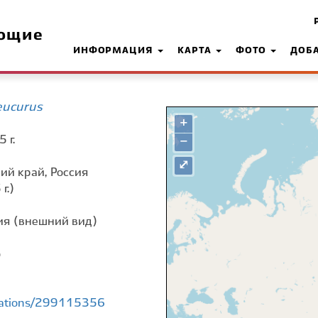
ющие
ИНФОРМАЦИЯ
КАРТА
ФОТО
ДОБ
eucurus
+
 г.
−
⤢
ий край, Россия
г.)
я (внешний вид)
о
rvations/299115356