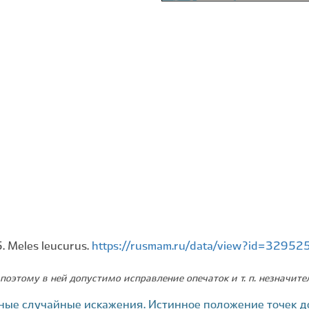
 Meles leucurus.
https://rusmam.ru/data/view?id=32952
поэтому в ней допустимо исправление опечаток и т. п. незначит
ные случайные искажения. Истинное положение точек д