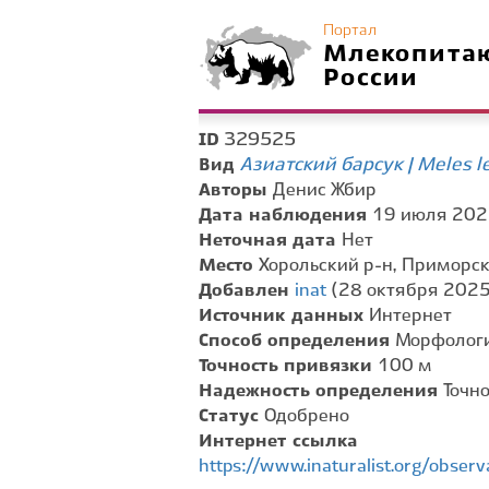
Портал
Млекопита
России
329525
ID
Азиатский барсук | Meles l
Вид
Авторы
Денис Жбир
Дата наблюдения
19 июля 2025
Неточная дата
Нет
Место
Хорольский р-н, Приморск
Добавлен
inat
(28 октября 2025 
Источник данных
Интернет
Способ определения
Морфологи
Точность привязки
100 м
Надежность определения
Точн
Статус
Одобрено
Интернет ссылка
https://www.inaturalist.org/obse