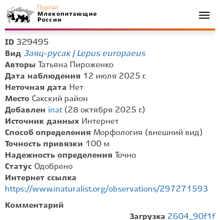
Портал
Млекопитающие
Togg
России
navi
329495
ID
Заяц-русак | Lepus europaeus
Вид
Авторы
Татьяна Пироженко
Дата наблюдения
12 июля 2025 г.
Неточная дата
Нет
Место
Сакский район
Добавлен
inat
(28 октября 2025 г.)
Источник данных
Интернет
Способ определения
Морфология (внешний вид)
Точность привязки
100 м
Надежность определения
Точно
Статус
Одобрено
Интернет ссылка
https://www.inaturalist.org/observations/297271593
Комментарий
Загрузка
2604_90f1f