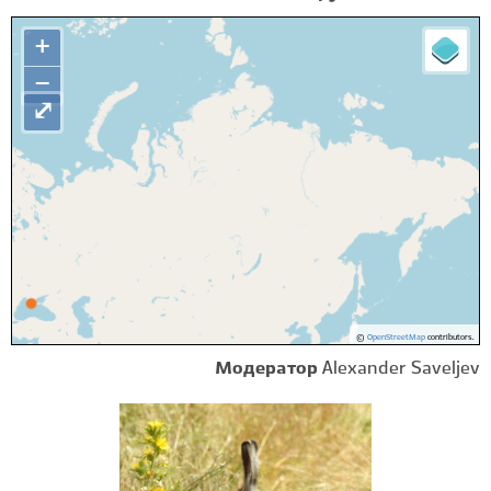
+
−
⤢
©
OpenStreetMap
contributors.
Модератор
Alexander Saveljev