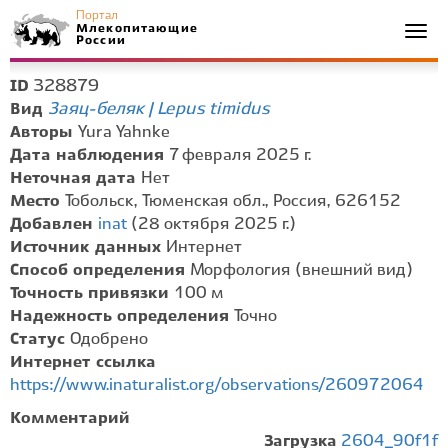
Портал
Млекопитающие
Togg
России
navi
328879
ID
Заяц-беляк | Lepus timidus
Вид
Авторы
Yura Yahnke
Дата наблюдения
7 февраля 2025 г.
Неточная дата
Нет
Место
Тобольск, Тюменская обл., Россия, 626152
Добавлен
inat
(28 октября 2025 г.)
Источник данных
Интернет
Способ определения
Морфология (внешний вид)
Точность привязки
100 м
Надежность определения
Точно
Статус
Одобрено
Интернет ссылка
https://www.inaturalist.org/observations/260972064
Комментарий
Загрузка
2604_90f1f