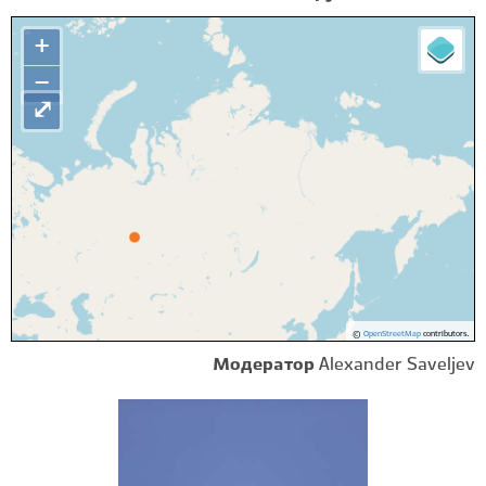
+
−
⤢
©
OpenStreetMap
contributors.
Модератор
Alexander Saveljev