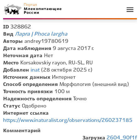
Портал
Млекопитающие
Togg
России
navi
328862
ID
Ларга | Phoca largha
Вид
Авторы
andrey19780619
Дата наблюдения
9 августа 2017 г.
Неточная дата
Нет
Место
Korsakovskiy rayon, RU-SL, RU
Добавлен
inat
(28 октября 2025 г.)
Источник данных
Интернет
Способ определения
Морфология (внешний вид)
Точность привязки
100 м
Надежность определения
Точно
Статус
Одобрено
Интернет ссылка
https://www.inaturalist.org/observations/260237185
Комментарий
Загрузка
2604_90f1f