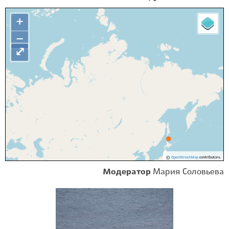
+
−
⤢
©
OpenStreetMap
contributors.
Модератор
Мария Соловьева