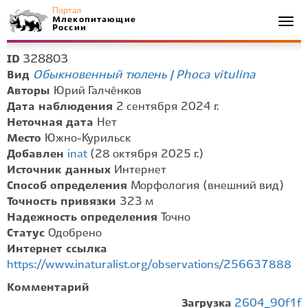
Портал
Млекопитающие
Togg
России
navi
328803
ID
Обыкновенный тюлень | Phoca vitulina
Вид
Авторы
Юрий Галчёнков
Дата наблюдения
2 сентября 2024 г.
Неточная дата
Нет
Место
Южно-Курильск
Добавлен
inat
(28 октября 2025 г.)
Источник данных
Интернет
Способ определения
Морфология (внешний вид)
Точность привязки
323 м
Надежность определения
Точно
Статус
Одобрено
Интернет ссылка
https://www.inaturalist.org/observations/256637888
Комментарий
Загрузка
2604_90f1f