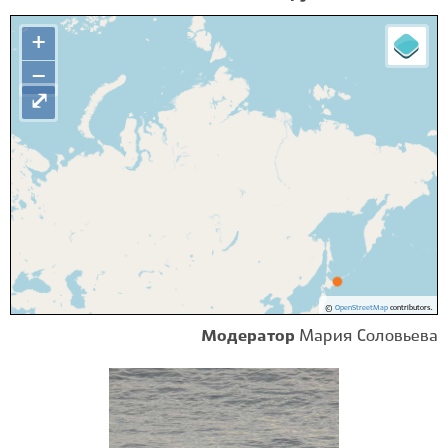
+
−
⤢
©
OpenStreetMap
contributors.
Модератор
Мария Соловьева