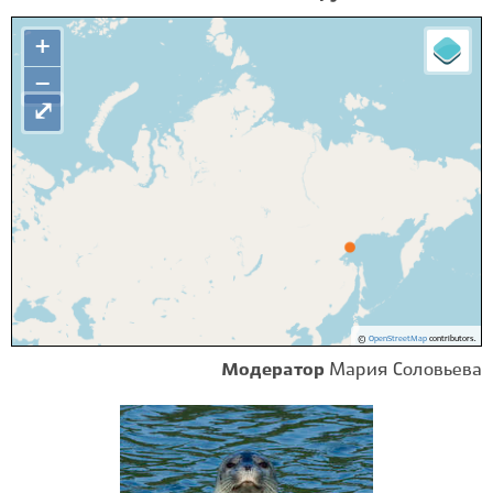
+
−
⤢
©
OpenStreetMap
contributors.
Модератор
Мария Соловьева