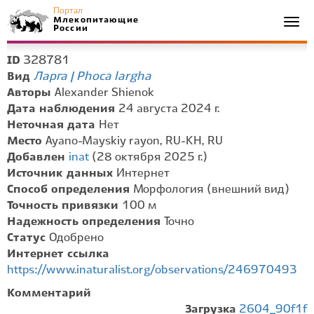
Портал
Млекопитающие
Togg
России
navi
328781
ID
Ларга | Phoca largha
Вид
Авторы
Alexander Shienok
Дата наблюдения
24 августа 2024 г.
Неточная дата
Нет
Место
Ayano-Mayskiy rayon, RU-KH, RU
Добавлен
inat
(28 октября 2025 г.)
Источник данных
Интернет
Способ определения
Морфология (внешний вид)
Точность привязки
100 м
Надежность определения
Точно
Статус
Одобрено
Интернет ссылка
https://www.inaturalist.org/observations/246970493
Комментарий
Загрузка
2604_90f1f