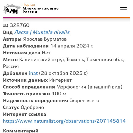
Портал
Млекопитающие
Togg
России
navi
328760
ID
Ласка | Mustela nivalis
Вид
Авторы
Ярослав Бурматов
Дата наблюдения
14 апреля 2024 г.
Неточная дата
Нет
Место
Калининский округ, Тюмень, Тюменская обл.,
Россия
Добавлен
inat
(28 октября 2025 г.)
Источник данных
Интернет
Способ определения
Морфология (внешний вид)
Точность привязки
100 м
Надежность определения
Скорее всего
Статус
Одобрено
Интернет ссылка
https://www.inaturalist.org/observations/207145814
Комментарий