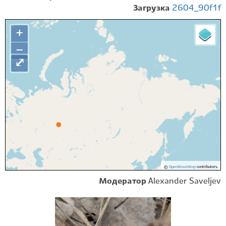
Загрузка
2604_90f1f
+
−
⤢
©
OpenStreetMap
contributors.
Модератор
Alexander Saveljev