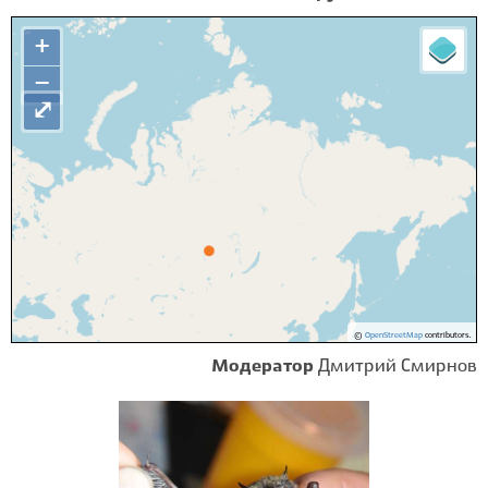
+
−
⤢
©
OpenStreetMap
contributors.
Модератор
Дмитрий Смирнов