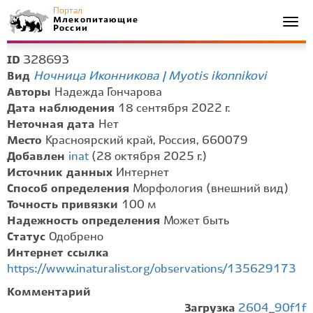
Портал
Млекопитающие
Togg
России
navi
328693
ID
Ночница Иконникова | Myotis ikonnikovi
Вид
Авторы
Надежда Гончарова
Дата наблюдения
18 сентября 2022 г.
Неточная дата
Нет
Место
Красноярский край, Россия, 660079
Добавлен
inat
(28 октября 2025 г.)
Источник данных
Интернет
Способ определения
Морфология (внешний вид)
Точность привязки
100 м
Надежность определения
Может быть
Статус
Одобрено
Интернет ссылка
https://www.inaturalist.org/observations/135629173
Комментарий
Загрузка
2604_90f1f