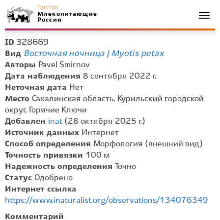
Портал
Млекопитающие
Togg
России
navi
328669
ID
Восточная ночница | Myotis petax
Вид
Авторы
Pavel Smirnov
Дата наблюдения
8 сентября 2022 г.
Неточная дата
Нет
Место
Сахалинская область, Курильский городской
округ, Горячие Ключи
Добавлен
inat
(28 октября 2025 г.)
Источник данных
Интернет
Способ определения
Морфология (внешний вид)
Точность привязки
100 м
Надежность определения
Точно
Статус
Одобрено
Интернет ссылка
https://www.inaturalist.org/observations/134076349
Комментарий