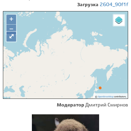
Загрузка
2604_90f1f
+
−
⤢
©
OpenStreetMap
contributors.
Модератор
Дмитрий Смирнов