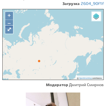
Загрузка
2604_90f1f
+
−
⤢
©
OpenStreetMap
contributors.
Модератор
Дмитрий Смирнов