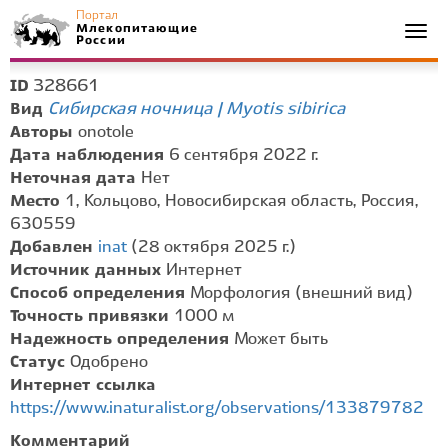
Портал
Млекопитающие
Togg
России
navi
328661
ID
Сибирская ночница | Myotis sibirica
Вид
Авторы
onotole
Дата наблюдения
6 сентября 2022 г.
Неточная дата
Нет
Место
1, Кольцово, Новосибирская область, Россия,
630559
Добавлен
inat
(28 октября 2025 г.)
Источник данных
Интернет
Способ определения
Морфология (внешний вид)
Точность привязки
1000 м
Надежность определения
Может быть
Статус
Одобрено
Интернет ссылка
https://www.inaturalist.org/observations/133879782
Комментарий