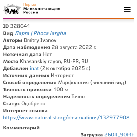
Портал
Млекопитающие
Togg
России
navi
328641
ID
Ларга | Phoca largha
Вид
Авторы
Dmitry Ivanov
Дата наблюдения
28 августа 2022 г.
Неточная дата
Нет
Место
Khasanskiy rayon, RU-PR, RU
Добавлен
inat
(28 октября 2025 г.)
Источник данных
Интернет
Способ определения
Морфология (внешний вид)
Точность привязки
100 м
Надежность определения
Точно
Статус
Одобрено
Интернет ссылка
https://www.inaturalist.org/observations/132977908
Комментарий
Загрузка
2604_90f1f