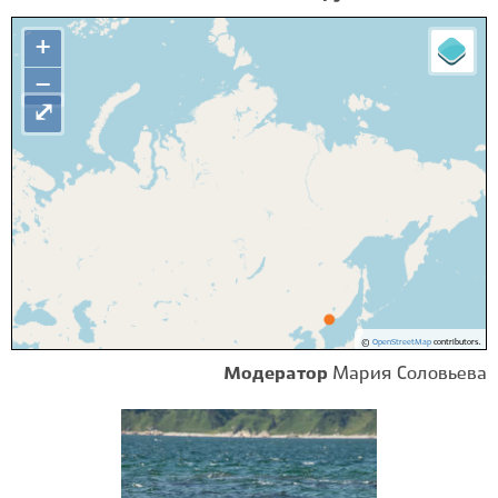
+
−
⤢
©
OpenStreetMap
contributors.
Модератор
Мария Соловьева