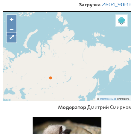
Загрузка
2604_90f1f
+
−
⤢
©
OpenStreetMap
contributors.
Модератор
Дмитрий Смирнов