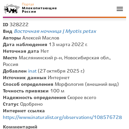
Портал
Млекопитающие
Togg
России
navi
328222
ID
Восточная ночница | Myotis petax
Вид
Авторы
Алексей Маслов
Дата наблюдения
13 марта 2022 г.
Неточная дата
Нет
Место
Маслянинский р-н, Новосибирская обл.,
Россия
Добавлен
inat
(27 октября 2025 г.)
Источник данных
Интернет
Способ определения
Морфология (внешний вид)
Точность привязки
100 м
Надежность определения
Скорее всего
Статус
Одобрено
Интернет ссылка
https://www.inaturalist.org/observations/108576728
Комментарий