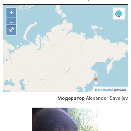
+
−
⤢
©
OpenStreetMap
contributors.
Модератор
Alexander Saveljev