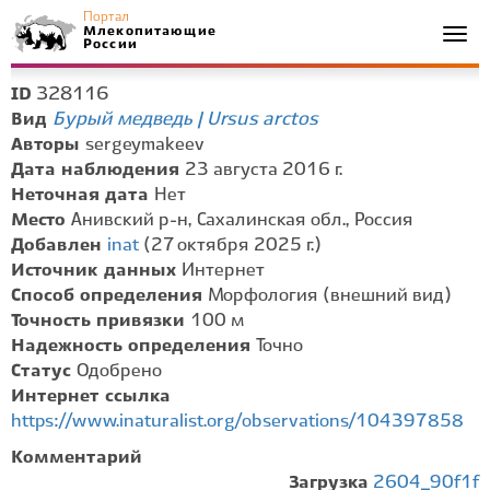
Портал
Млекопитающие
Togg
России
navi
328116
ID
Бурый медведь | Ursus arctos
Вид
Авторы
sergeymakeev
Дата наблюдения
23 августа 2016 г.
Неточная дата
Нет
Место
Анивский р-н, Сахалинская обл., Россия
Добавлен
inat
(27 октября 2025 г.)
Источник данных
Интернет
Способ определения
Морфология (внешний вид)
Точность привязки
100 м
Надежность определения
Точно
Статус
Одобрено
Интернет ссылка
https://www.inaturalist.org/observations/104397858
Комментарий
Загрузка
2604_90f1f