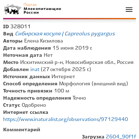
Портал
Млекопитающие
Togg
России
navi
328011
ID
Сибирская косуля | Capreolus pygargus
Вид
Авторы
Елена Кизилова
Дата наблюдения
15 июня 2019 г.
Неточная дата
Нет
Место
Искитимский р-н, Новосибирская обл., Россия
Добавлен
inat
(27 октября 2025 г.)
Источник данных
Интернет
Способ определения
Морфология (внешний вид)
Точность привязки
100 м
Надежность определения
Точно
Статус
Одобрено
Интернет ссылка
https://www.inaturalist.org/observations/97129440
Комментарий
Загрузка
2604_90f1f