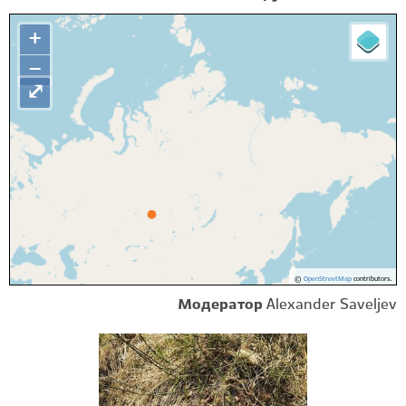
+
−
⤢
©
OpenStreetMap
contributors.
Модератор
Alexander Saveljev